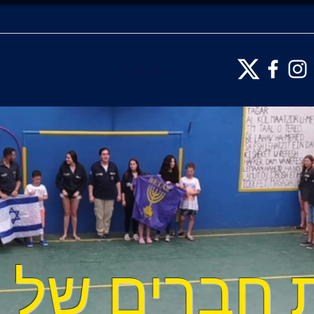
UYU ($U)
 חברים של 